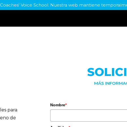
a Coaches' Voice School. Nuestra web mantiene temporal
SOLIC
MÁS INFORMA
Nombre
*
les para
reno de