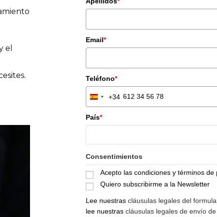
Apellidos
*
namiento
Email
*
y el
esites.
Teléfono
*
+34
S
p
País
*
a
i
n
+
Consentimientos
3
Acepto las condiciones y términos de 
4
Quiero subscribirme a la Newsletter
Lee nuestras
cláusulas legales del formula
lee nuestras
cláusulas legales de envío de