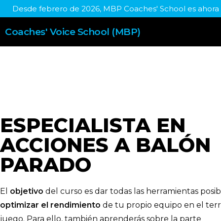
Desde febrero de 2026, MBP Coaches' School es ahor
Coaches' Voice School (MBP)
ESPECIALISTA EN
ACCIONES A BALÓN
PARADO
El
objetivo
del curso es dar todas las herramientas posib
optimizar el rendimiento
de tu propio equipo en el ter
juego. Para ello, también aprenderás sobre la parte