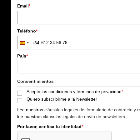
Email
*
Teléfono
*
+34
S
p
País
*
a
i
n
+
Consentimientos
3
Acepto las condiciones y términos de privacidad
*
4
Quiero subscribirme a la Newsletter
Lee nuestras
cláusulas legales del formulario de contracto y r
lee nuestras
cláusulas legales de envío de newsletters.
Por favor, verifica tu identidad
*