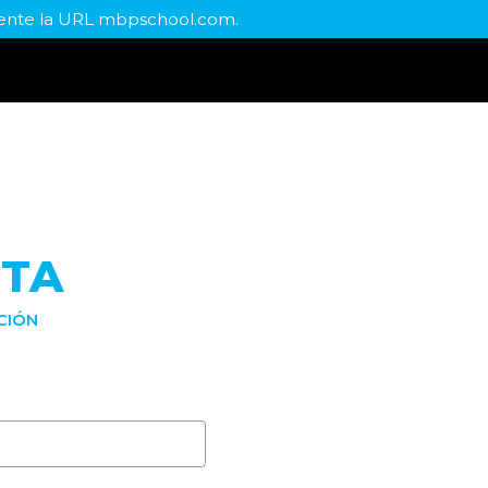
mente la URL mbpschool.com.
ITA
CIÓN