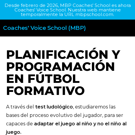
Desde febrero de 2026, MBP Coaches' School es ahora
Coaches' Voice School. Nuestra web mantiene
temporalmente la URL mbpschool.com.
Coaches' Voice School (MBP)
PLANIFICACIÓN Y
PROGRAMACIÓN
EN FÚTBOL
FORMATIVO
A través del
test ludológico
, estudiaremos las
bases del proceso evolutivo del jugador, para ser
capaces de
adaptar el juego al niño y no el niño al
juego.