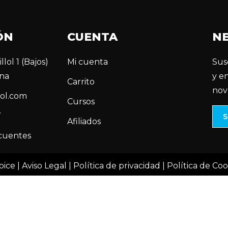
ÓN
CUENTA
N
llol 1 (Bajos)
Mi cuenta
Sus
na
y e
Carrito
nov
ol.com
Cursos
7
Afiliados
cuentes
oice |
Aviso Legal
|
Política de privacidad
|
Política de Coo