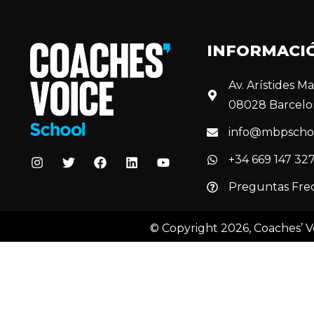
INFORMACI
Av. Arístides Mai
08028 Barcelo
info@mbpscho
+34 669 147 32
Preguntas Fre
© Copyright 2026, Coaches’ V