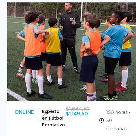
$
1.644,50
Experto
150 horas -
ONLINE
$
1.149,50
en Fútbol
30
Formativo
semanas