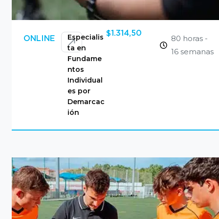
$
1.314,50
Especialis
80 horas -
ONLINE
ta en
16 semanas
Fundame
ntos
Individual
es por
Demarcac
ión