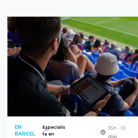
CONSULTAR
Especialis
EN
35h - 10
ta en
BARCEL
días