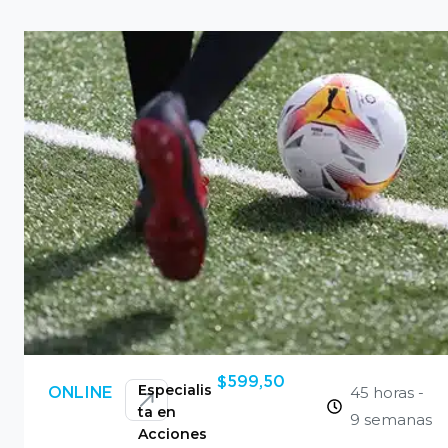
$
599,50
Especialis
45 horas -
ONLINE
ta en
9 semanas
Acciones