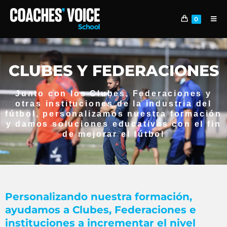
0
CLUBES Y FEDERACIONES
Junto con los Clubes, Federaciones y
otras instituciones de la industria del
fútbol, personalizamos nuestra formación
y damos soluciones educativas con el fin
de mejorar el fútbol
Personalizando nuestra formación,
ayudamos a Clubes, Federaciones e
instituciones a incrementar el nivel