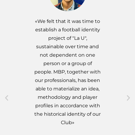
«We felt that it was time to
«The 
establish a football identity
given us
project of "La U",
Many tim
sustainable over time and
start a 
not dependent on one
but th
person or a group of
fertile 
people. MBP, together with
can 
our professionals, has been
important
able to materialize an idea,
som
methodology and player
E
profiles in accordance with
the historical identity of our
Pres
Club»
Former F
and 2002