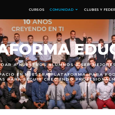
CURSOS
COMUNIDAD
CLUBES Y FEDE
AFORMA EDU
UDAR A NUESTROS ALUMNOS A SER MEJORE
PACIO EN NUESTRA PLATAFORMA, PARA PO
AS PARA SEGUIR CRECIENDO PROFESIONALM