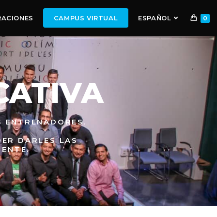
RACIONES
CAMPUS VIRTUAL
ESPAÑOL
0
CATIVA
S ENTRENADORES.
DER DARLES LAS
ENTE.