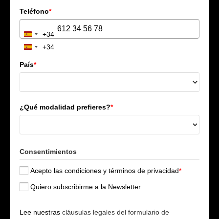
Teléfono
*
+34
S
+34
p
S
a
p
País
*
i
a
n
i
+
n
3
+
¿Qué modalidad prefieres?
*
4
3
4
Consentimientos
Acepto las condiciones y términos de privacidad
*
Quiero subscribirme a la Newsletter
Lee nuestras
cláusulas legales del formulario de