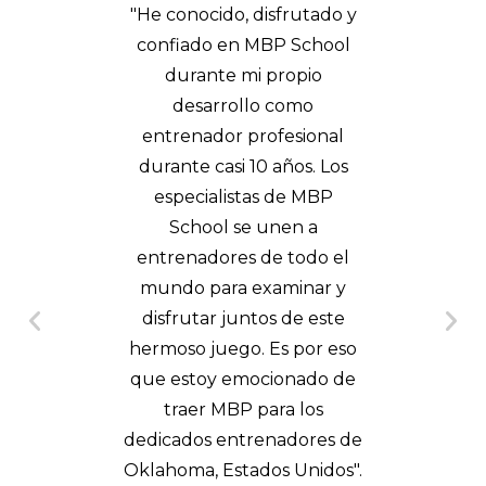
rutado y
“MBP no solo cambió mi
"MBP 
School
forma de ver el fútbol, sino
orga
opio
de analizarlo de una
entre
omo
manera más eficiente y
estimul
sional
detallada. Fue un punto
para 
os. Los
de quiebre. El contenido es
lug
e MBP
increíble y la información
n a
que contiene es de la más
PAT
todo el
alta calidad”.
inar y
Entr
BRETT UTTLEY
de este
Femenin
 por eso
Entrenador Austin FC II
nado de
 los
dores de
Unidos".