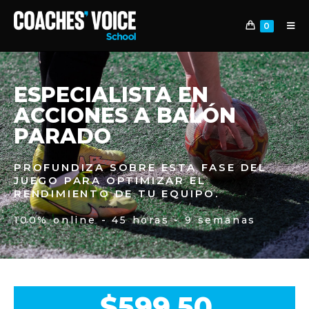
0
ESPECIALISTA EN
ACCIONES A BALÓN
PARADO
PROFUNDIZA SOBRE ESTA FASE DEL
JUEGO PARA OPTIMIZAR EL
RENDIMIENTO DE TU EQUIPO.
100% online - 45 horas - 9 semanas
$
599,50