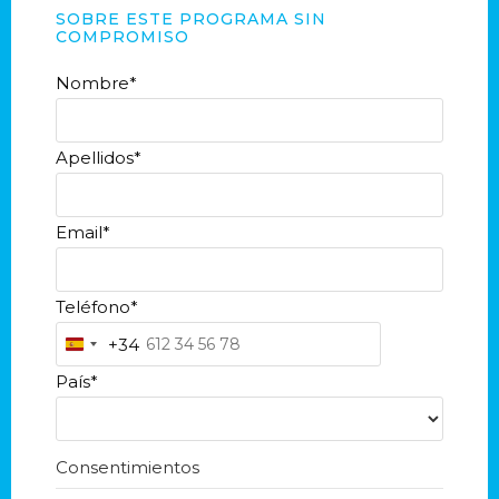
SOBRE ESTE PROGRAMA SIN
COMPROMISO
Nombre
*
Apellidos
*
Email
*
Teléfono
*
+34
S
País
*
p
a
i
Consentimientos
n