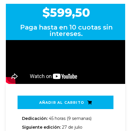
$
599,50
Paga hasta en
10 cuotas
sin
intereses.
AÑADIR AL CARRITO
Dedicación:
45 horas (9 semanas)
Siguiente edición:
27 de julio