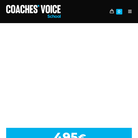
0
CURSO INTENSIVO EN
FUNDAMENTOS
INDIVIDUALES DE
MEDIOCENTROS
APRENDE LOS FUNDAMENTOS
INDIVIDUALES POR DEMARCACIÓN Y
OPTIMIZA TU CONOCIMIENTO TÁCTICO
100% online - 25 horas
495
€