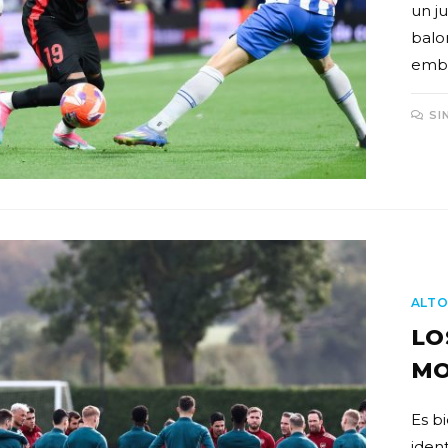
un j
balo
emba
SI
ALTO
LO
MO
Es b
iden