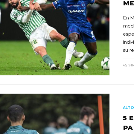
ME
En M
medi
espe
indiv
su r
SI
ALTO
5 
PA