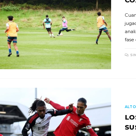
CO
Cuan
juga
anal
fase
SI
ALTO
LO
SU