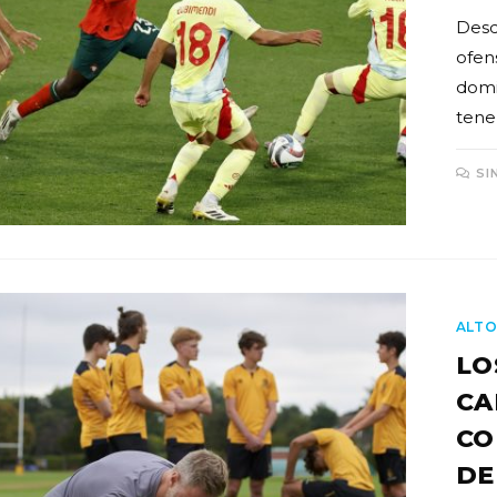
Desd
ofens
domi
tene
SI
ALTO
LO
CA
CO
DE