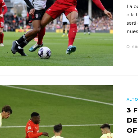
La p
a la
será
nues
SI
ALTO
3 
DE
OF