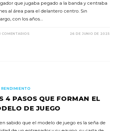
ugador que jugaba pegado a la banda y centraba
nes al área para el delantero centro. Sin
rgo, con los años…
N COMENTARIOS
26 DE JUNIO DE 2025
 RENDIMIENTO
S 4 PASOS QUE FORMAN EL
DELO DE JUEGO
ien sabido que el modelo de juego es la seña de
tidad de un entrenador y su equipo, su carta de