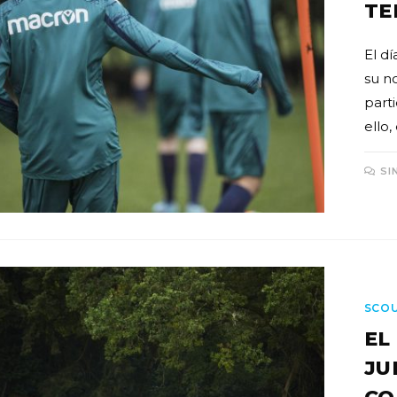
TE
El d
su n
parti
ello,
SI
SCO
EL
JU