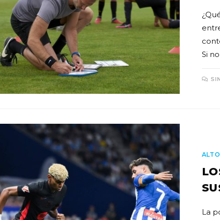
¿Qué
entr
cont
Si n
SI
ALTO
LO
SU
La p