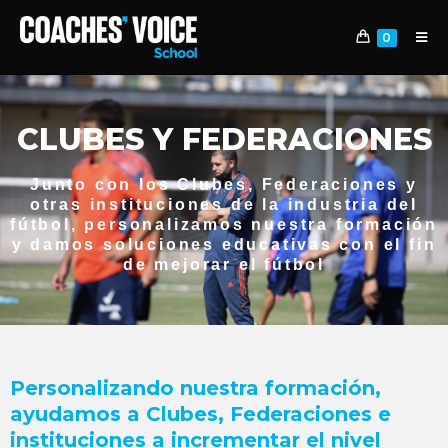
0
CLUBES Y FEDERACIONES
Junto con los Clubes, Federaciones y
otras instituciones de la industria del
fútbol, personalizamos nuestra formación
y damos soluciones educativas con el fin
de mejorar el fútbol
Personalizando nuestra formación,
ayudamos a Clubes, Federaciones e
instituciones a incrementar el nivel