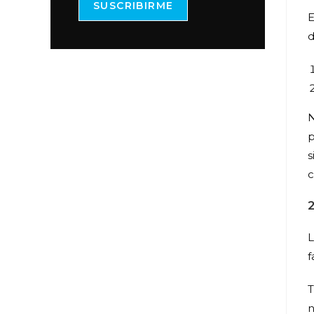
SUSCRIBIRME
E
d
N
p
s
c
2
L
f
T
n