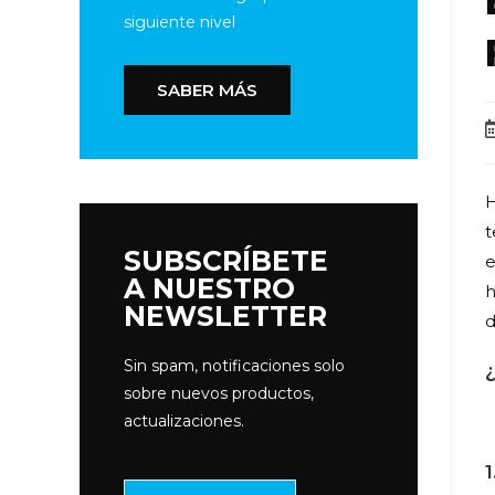
siguiente nivel
SABER MÁS
H
t
SUBSCRÍBETE
e
A NUESTRO
h
NEWSLETTER
d
Sin spam, notificaciones solo
sobre nuevos productos,
actualizaciones.
1