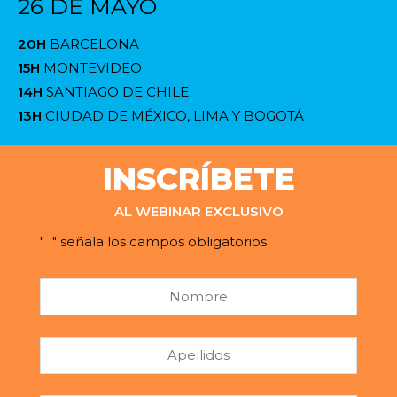
26 DE MAYO
20H
BARCELONA
15H
MONTEVIDEO
14H
SANTIAGO DE CHILE
13H
CIUDAD DE MÉXICO, LIMA Y BOGOTÁ
INSCRÍBETE
AL WEBINAR EXCLUSIVO
"
" señala los campos obligatorios
Nombre
Apellidos