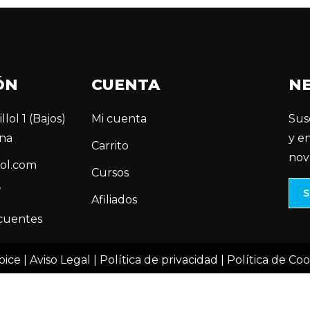
ÓN
CUENTA
N
llol 1 (Bajos)
Mi cuenta
Sus
na
y e
Carrito
nov
ol.com
Cursos
7
Afiliados
cuentes
oice |
Aviso Legal
|
Política de privacidad
|
Política de Coo