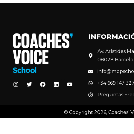
INFORMACI
Av. Arístides Mai
08028 Barcelo
info@mbpscho
+34 669 147 32
Preguntas Fre
© Copyright 2026, Coaches’ V