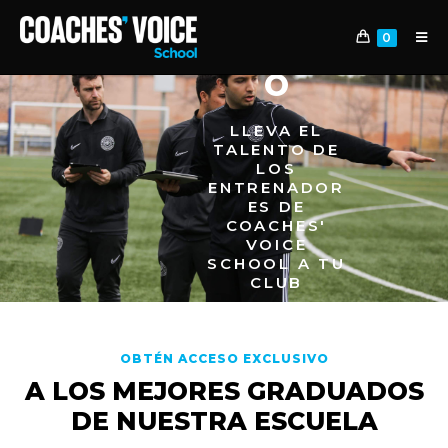
ATRAE
0
TALENT
O
LLEVA EL
TALENTO DE
LOS
ENTRENADOR
ES DE
COACHES'
VOICE
SCHOOL A TU
CLUB
OBTÉN ACCESO EXCLUSIVO
A LOS MEJORES GRADUADOS
DE NUESTRA ESCUELA