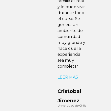
nto.
familia es real
y lo pude vivir
as
durante todo
el curso. Se
genera un
 una
ambiente de
 en
comunidad
os
muy grande y
hace que la
e
experiencia
a"
sea muy
completa."
S
LEER MÁS
Cristobal
o
Jimenez
Universidad de Chile