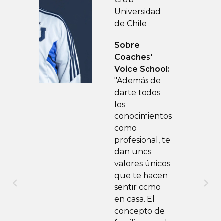
a
Universidad
nse
de Chile
Sobre
'
Coaches'
Voice School:
"Además de
a sus
darte todos
e
los
conocimientos
como
ento
profesional, te
dan unos
,
valores únicos
que te hacen
sentir como
o
en casa. El
Alto
concepto de