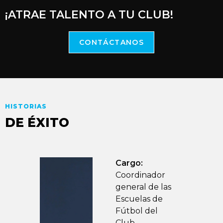
¡ATRAE TALENTO A TU CLUB!
CONTÁCTANOS
HISTORIAS
DE ÉXITO
Cargo:
Coordinador
e la
general de las
a
Escuelas de
 la
Fútbol del
Club