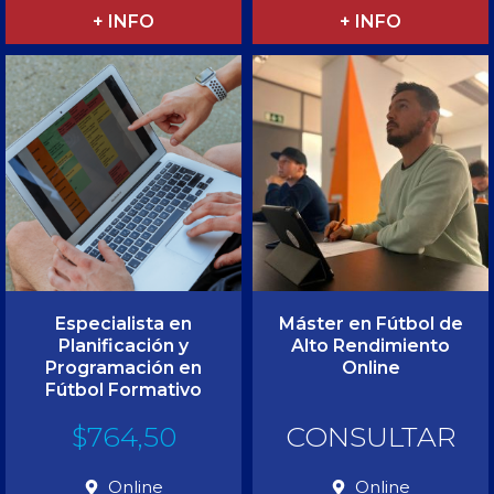
+ INFO
+ INFO
Especialista en
Máster en Fútbol de
Planificación y
Alto Rendimiento
Programación en
Online
Fútbol Formativo
$
764,50
CONSULTAR
Online
Online