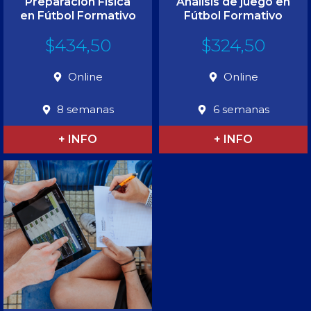
Preparación Física
Análisis de juego en
en Fútbol Formativo
Fútbol Formativo
$
434,50
$
324,50
Online
Online
8 semanas
6 semanas
+ INFO
+ INFO