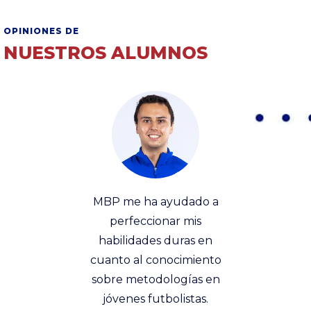
OPINIONES DE
NUESTROS ALUMNOS
ra el
MBP me ha ayudado a
Creo 
blecer
perfeccionar mis
vent
entidad
habilidades duras en
encont
de la U,
cuanto al conocimiento
del áre
iempo y
sobre metodologías en
que el
e una o
jóvenes futbolistas.
que ex