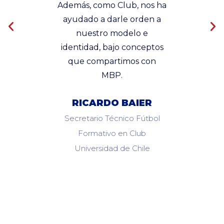
sonas.
Además, como Club, nos ha
alinead
o con
ayudado a darle orden a
del h
ales, ha
nuestro modelo e
protagon
ar una
identidad, bajo conceptos
ía y
que compartimos con
compr
dores
MBP.
un ser
ntidad
se relac
RICARDO BAIER
 comenta
de la mi
rente
que a 
Secretario Técnico Fútbol
a U.
en un 
Formativo en Club
al
Universidad de Chile
AYO
IGN
 Cantera
Prepar
de Chile
Uni