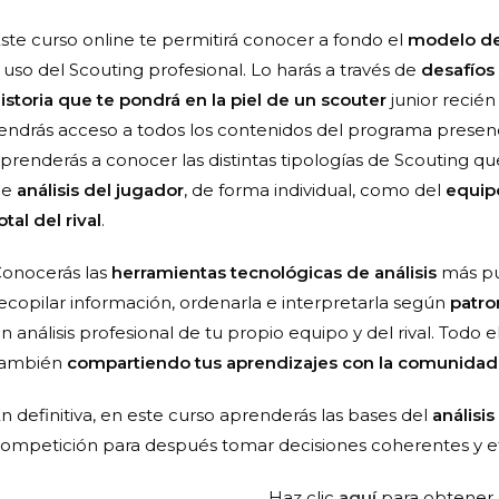
ste curso online te permitirá conocer a fondo el
modelo de
 uso del Scouting profesional. Lo harás a través de
desafíos
istoria que te pondrá en la piel de un scouter
junior recién
endrás acceso a todos los contenidos del programa presenc
prenderás a conocer las distintas tipologías de Scouting qu
de
análisis del jugador
, de forma individual, como del
equip
otal del rival
.
onocerás las
herramientas tecnológicas de análisis
más pun
ecopilar información, ordenarla e interpretarla según
patro
n análisis profesional de tu propio equipo y del rival. Tod
también
compartiendo tus aprendizajes con la comunidad
n definitiva, en este curso aprenderás las bases del
análisis
ompetición para después tomar decisiones coherentes y ef
Haz clic
aquí
para obtener