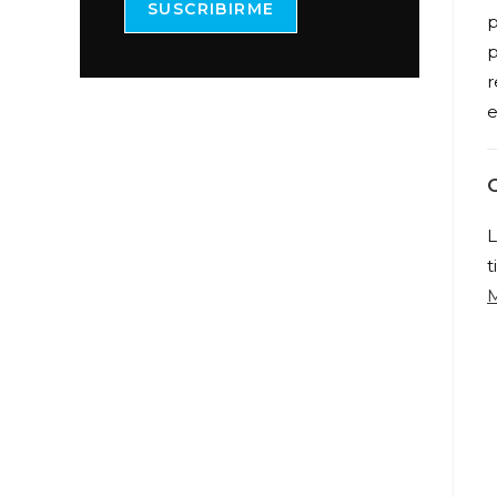
SUSCRIBIRME
p
p
r
e
L
t
M