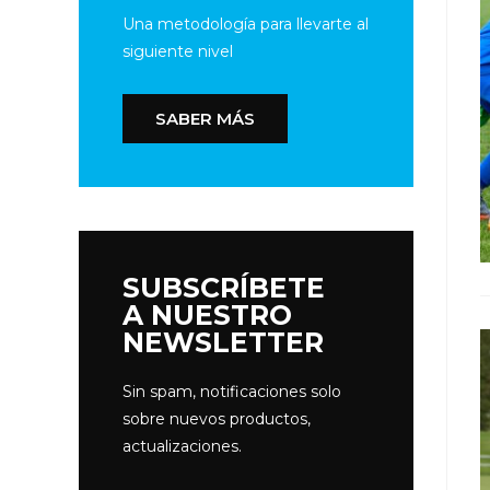
Una metodología para llevarte al
siguiente nivel
SABER MÁS
SUBSCRÍBETE
A NUESTRO
NEWSLETTER
Sin spam, notificaciones solo
sobre nuevos productos,
actualizaciones.