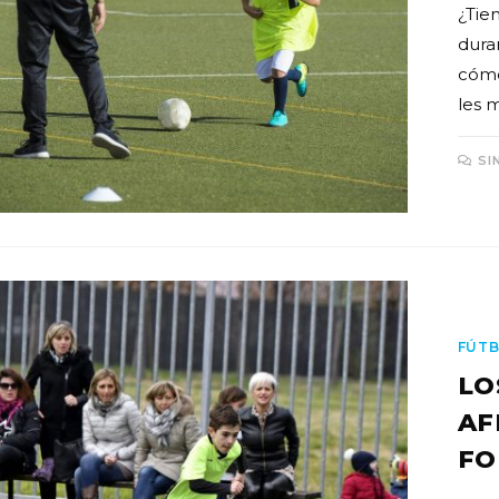
¿Tie
dura
cómo
les 
SI
FÚTB
LO
AF
FO