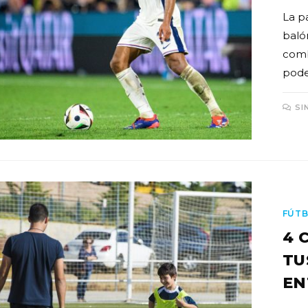
La p
baló
comb
pode
SI
FÚTB
4 
TU
EN