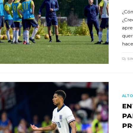
¿Cóm
¿Cre
apre
quer
hace
SI
ALTO
EN
PA
PR