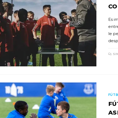
CO
Es i
entr
le pe
desp
SI
FÚTB
FÚ
AS