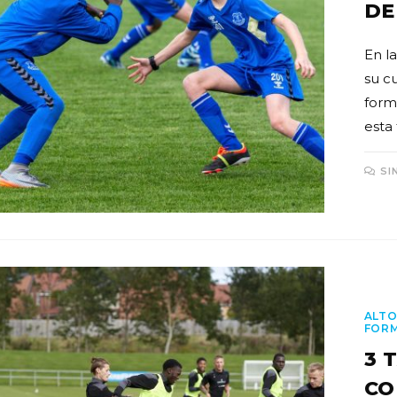
DE
En l
su cu
form
esta
SI
ALTO
FOR
3 
CO