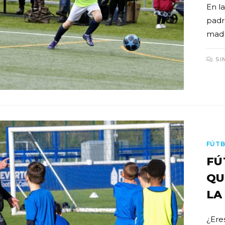
En la
padre
madre
SI
FÚTB
FÚ
QU
LA
¿Ere