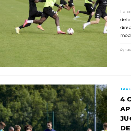
La c
defe
dire
modo
SI
TARE
4 
AP
JU
DE