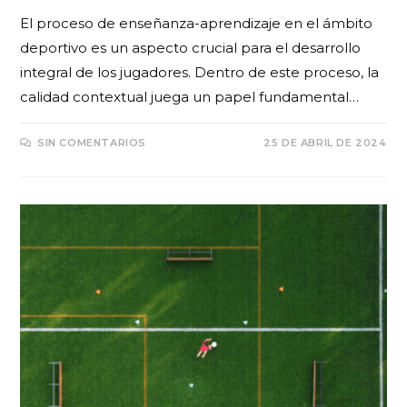
El proceso de enseñanza-aprendizaje en el ámbito
deportivo es un aspecto crucial para el desarrollo
integral de los jugadores. Dentro de este proceso, la
calidad contextual juega un papel fundamental…
SIN COMENTARIOS
25 DE ABRIL DE 2024