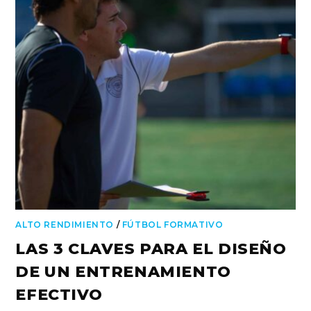
ALTO RENDIMIENTO
/
FÚTBOL FORMATIVO
LAS 3 CLAVES PARA EL DISEÑO
DE UN ENTRENAMIENTO
EFECTIVO