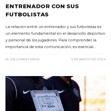
ENTRENADOR CON SUS
FUTBOLISTAS
La relación entre un entrenador y sus futbolistas es
un elemento fundamental en el desarrollo deportivo
y personal de los jugadores. Para comprender la
importancia de esta comunicación, es esencial…
SIN COMENTARIOS
4 DE MARZO DE 2024