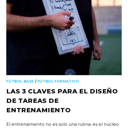
FÚTBOL BASE
/
FÚTBOL FORMATIVO
LAS 3 CLAVES PARA EL DISEÑO
DE TAREAS DE
ENTRENAMIENTO
El entrenamiento no es solo una rutina; es el núcleo