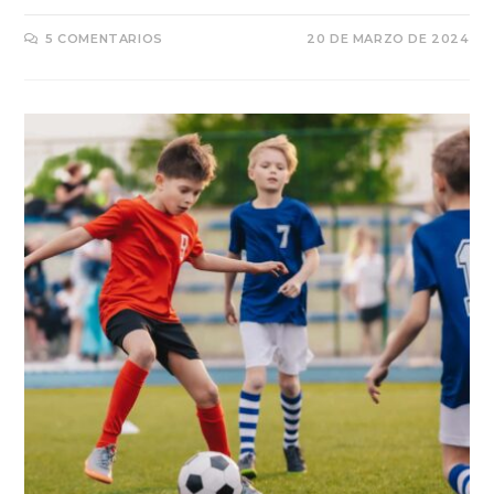
5 COMENTARIOS
20 DE MARZO DE 2024