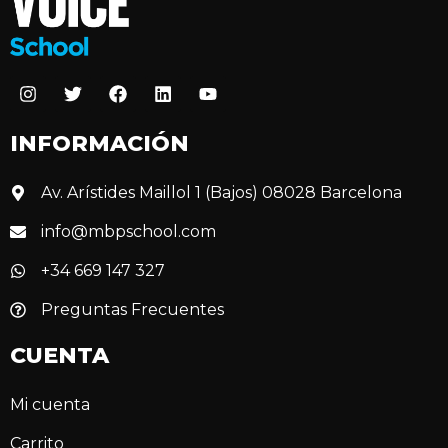
INFORMACIÓN
Av. Arístides Maillol 1 (Bajos) 08028 Barcelona
info@mbpschool.com
+34 669 147 327
Preguntas Frecuentes
CUENTA
Mi cuenta
Carrito