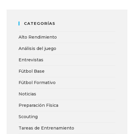
CATEGORÍAS
Alto Rendimiento
Análisis del juego
Entrevistas
Fútbol Base
Fútbol Formativo
Noticias
Preparación Física
Scouting
Tareas de Entrenamiento