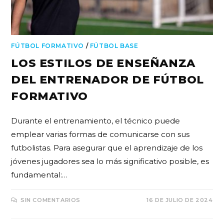
FÚTBOL FORMATIVO
/
FÚTBOL BASE
LOS ESTILOS DE ENSEÑANZA
DEL ENTRENADOR DE FÚTBOL
FORMATIVO
Durante el entrenamiento, el técnico puede
emplear varias formas de comunicarse con sus
futbolistas. Para asegurar que el aprendizaje de los
jóvenes jugadores sea lo más significativo posible, es
fundamental:…
SIN COMENTARIOS
16 DE JULIO DE 2024