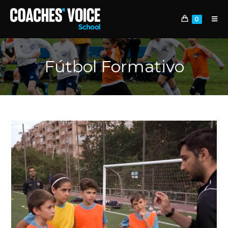
0
Fútbol Formativo