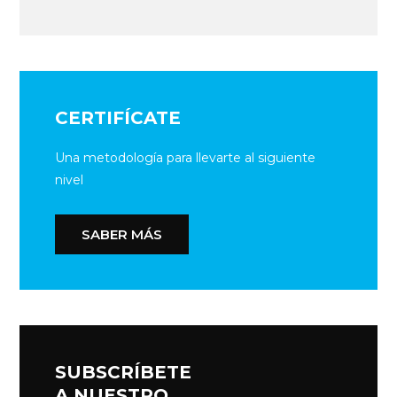
CERTIFÍCATE
Una metodología para llevarte al siguiente
nivel
SABER MÁS
SUBSCRÍBETE
A NUESTRO