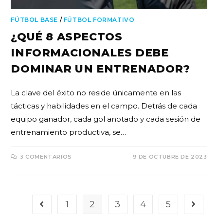
FÚTBOL BASE
/
FÚTBOL FORMATIVO
¿QUÉ 8 ASPECTOS
INFORMACIONALES DEBE
DOMINAR UN ENTRENADOR?
La clave del éxito no reside únicamente en las
tácticas y habilidades en el campo. Detrás de cada
equipo ganador, cada gol anotado y cada sesión de
entrenamiento productiva, se…
3 COMENTARIOS
9 DE OCTUBRE DE 2023
1
2
3
4
5