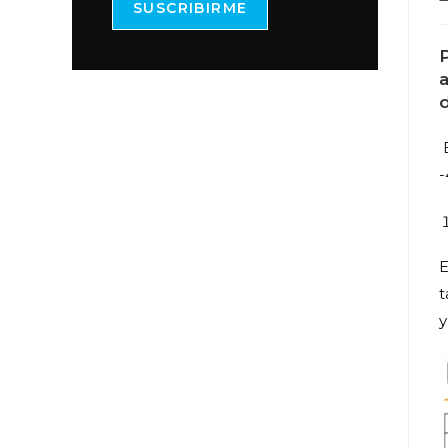
SUSCRIBIRME
d
-
E
t
y