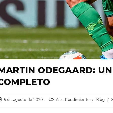
MARTIN ODEGAARD: UN
COMPLETO
5 de agosto de 2020
Alto Rendimiento
/
Blog
/