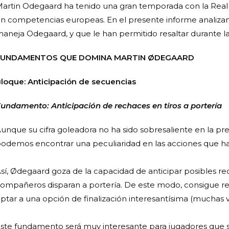
artin Odegaard ha tenido una gran temporada con la Real
n competencias europeas. En el presente informe analiza
aneja Odegaard, y que le han permitido resaltar durante la
FUNDAMENTOS QUE DOMINA MARTIN ØDEGAARD
loque: Anticipación de secuencias
undamento: Anticipación de rechaces en tiros a portería
unque su cifra goleadora no ha sido sobresaliente en la pre
odemos encontrar una peculiaridad en las acciones que ha
sí, Ødegaard goza de la capacidad de anticipar posibles r
ompañeros disparan a portería. De este modo, consigue re
ptar a una opción de finalización interesantísima (muchas 
ste fundamento será muy interesante para jugadores que s