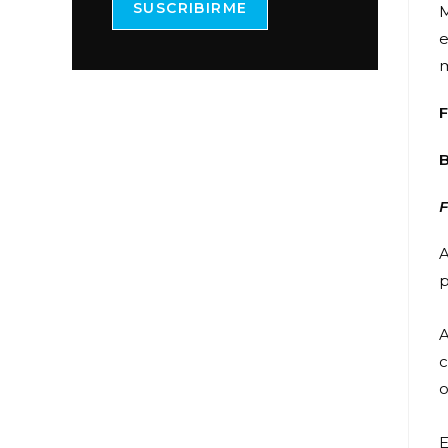
SUSCRIBIRME
M
e
m
B
F
A
p
A
c
o
E