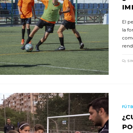
IM
El p
la f
como
rend
SI
FÚTB
¿C
PO