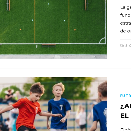
La g
fund
estr
de o
5 
FÚTB
¿A
EL
El tí