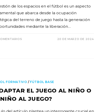
estión de los espacios en el fútbol es un aspecto
amental que abarca desde la ocupación
atégica del terreno de juego hasta la generación
portunidades mediante la liberación…
COMENTARIOS
20 DE MARZO DE 2024
OL FORMATIVO
/
FÚTBOL BASE
DAPTAR EL JUEGO AL NIÑO O
 NIÑO AL JUEGO?
tulo del artículo plantea un interrogante crucial en