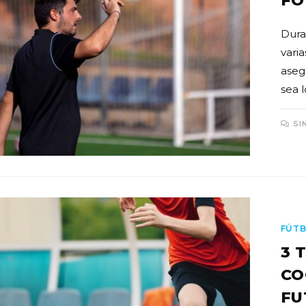
FO
Dura
vari
aseg
sea 
SI
FÚTB
3 
CO
FU