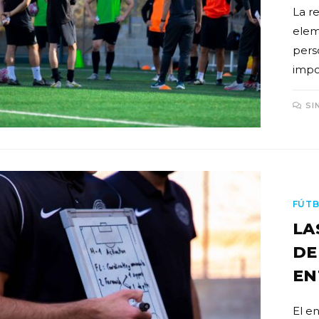
La r
elem
pers
impo
SI
FÚTB
LA
DE
EN
El e