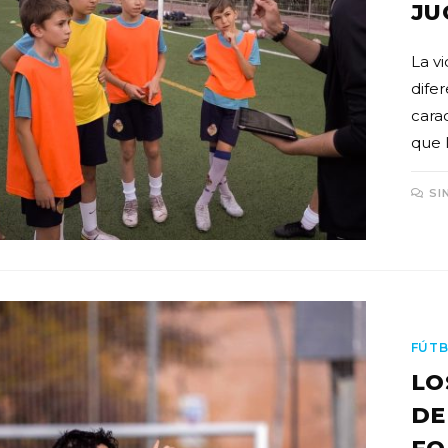
JU
La vi
dife
carac
que l
SI
FÚTB
LO
DE