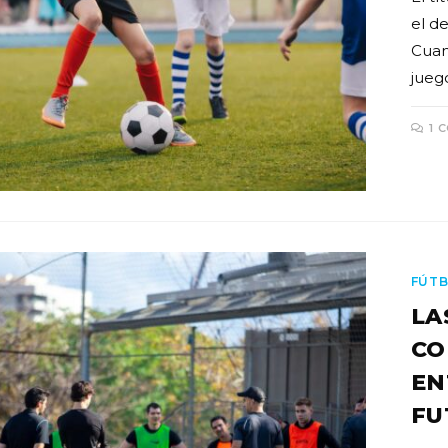
el de
Cuan
jueg
1 
FÚTB
LA
CO
EN
FU