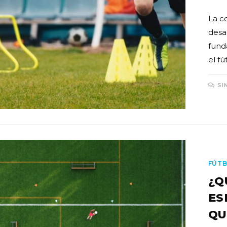
La c
desa
fund
el fú
SI
FÚTB
¿Q
ES
QU