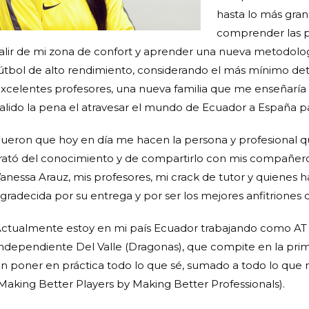
hasta lo más gra
comprender las pi
alir de mi zona de confort y aprender una nueva metodolog
útbol de alto rendimiento, considerando el más mínimo det
xcelentes profesores, una nueva familia que me enseñaría 
alido la pena el atravesar el mundo de Ecuador a España 
ueron que hoy en día me hacen la persona y profesional que 
rató del conocimiento y de compartirlo con mis compañer
anessa Arauz, mis profesores, mi crack de tutor y quienes 
gradecida por su entrega y por ser los mejores anfitriones de 
ctualmente estoy en mi país Ecuador trabajando como AT 
ndependiente Del Valle (Dragonas), que compite en la prime
n poner en práctica todo lo que sé, sumado a todo lo que 
Making Better Players by Making Better Professionals).