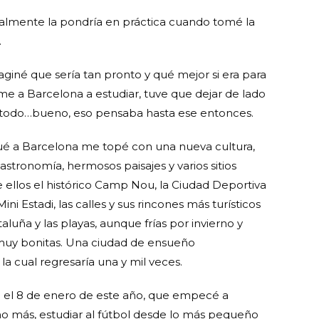
ealmente la pondría en práctica cuando tomé la
.
iné que sería tan pronto y qué mejor si era para
me a Barcelona a estudiar, tuve que dejar de lado
ía todo…bueno, eso pensaba hasta ese entonces.
ué a Barcelona me topé con una nueva cultura,
astronomía, hermosos paisajes y varios sitios
e ellos el histórico Camp Nou, la Ciudad Deportiva
ni Estadi, las calles y sus rincones más turísticos
luña y las playas, aunque frías por invierno y
muy bonitas. Una ciudad de ensueño
la cual regresaría una y mil veces.
a el 8 de enero de este año, que empecé a
o más, estudiar al fútbol desde lo más pequeño