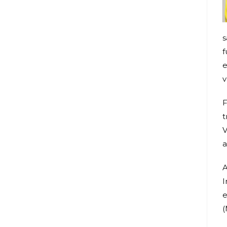
s
f
e
v
F
t
V
a
A
I
e
(