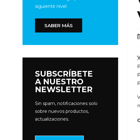
siguiente nivel
SABER MÁS
V
p
SUBSCRÍBETE
p
A NUESTRO
p
NEWSLETTER
V
Sin spam, notificaciones solo
n
sobre nuevos productos,
actualizaciones.
C