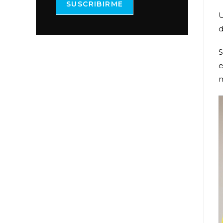
SUSCRIBIRME
U
d
S
e
m