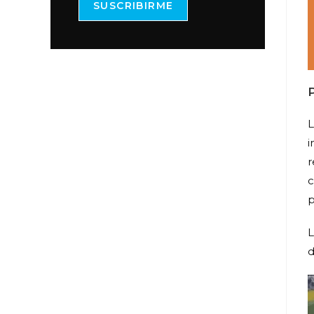
SUSCRIBIRME
P
L
i
r
c
p
L
d