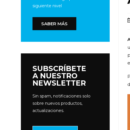
siguiente nivel
SABER MÁS
A
u
p
e
SUBSCRÍBETE
A NUESTRO
P
NEWSLETTER
Sin spam, notificaciones solo
sobre nuevos productos,
actualizaciones.