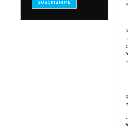
SUSCRIBIRME
t
S
h
c
f
n
L
d
d
C
f