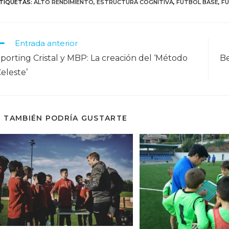
TIQUETAS
:
ALTO RENDIMIENTO
,
ESTRUCTURA COGNITIVA
,
FÚTBOL BASE
,
F
Entrada anterior
porting Cristal y MBP: La creación del ‘Método
Be
eleste’
TAMBIÉN PODRÍA GUSTARTE