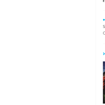
E
S
C