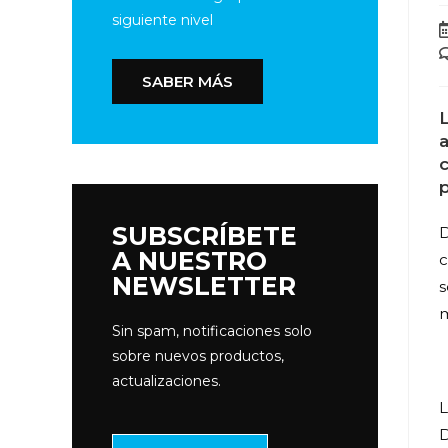
siguiente nivel
SABER MÁS
a
p
SUBSCRÍBETE
D
A NUESTRO
c
NEWSLETTER
s
m
Sin spam, notificaciones solo
sobre nuevos productos,
actualizaciones.
L
D