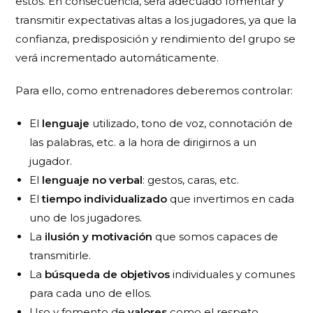
estos. En consecuencia, será adecuado fomentar y
transmitir expectativas altas a los jugadores, ya que la
confianza, predisposición y rendimiento del grupo se
verá incrementado automáticamente.
Para ello, como entrenadores deberemos controlar:
El
lenguaje
utilizado, tono de voz, connotación de
las palabras, etc. a la hora de dirigirnos a un
jugador.
El
lenguaje no verbal
: gestos, caras, etc.
El
tiempo individualizado
que invertimos en cada
uno de los jugadores.
La
ilusión y motivación
que somos capaces de
transmitirle.
La
búsqueda de objetivos
individuales y comunes
para cada uno de ellos.
Uso y fomento de
valores
como el respeto,