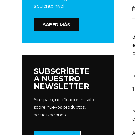
siguiente nivel
SABER MÁS
E
d
e
p
P
SUBSCRÍBETE
d
A NUESTRO
NEWSLETTER
1
Sin spam, notificaciones solo
L
sobre nuevos productos,
s
actualizaciones.
c
A