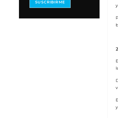
SUSCRIBIRME
y
P
b
E
l
D
v
E
y