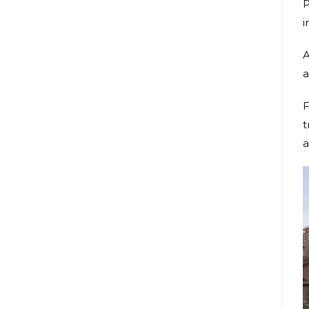
P
i
A
a
F
t
a